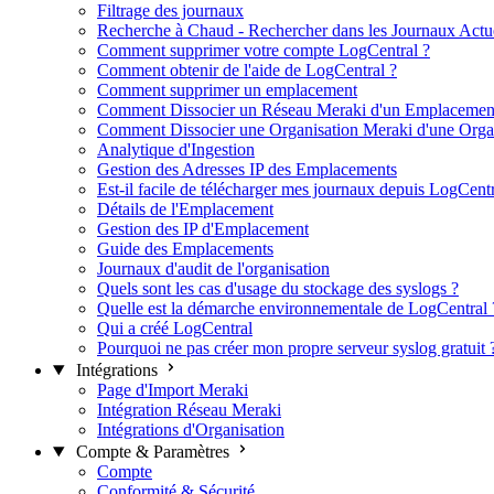
Filtrage des journaux
Recherche à Chaud - Rechercher dans les Journaux Actu
Comment supprimer votre compte LogCentral ?
Comment obtenir de l'aide de LogCentral ?
Comment supprimer un emplacement
Comment Dissocier un Réseau Meraki d'un Emplacemen
Comment Dissocier une Organisation Meraki d'une Orga
Analytique d'Ingestion
Gestion des Adresses IP des Emplacements
Est-il facile de télécharger mes journaux depuis LogCentr
Détails de l'Emplacement
Gestion des IP d'Emplacement
Guide des Emplacements
Journaux d'audit de l'organisation
Quels sont les cas d'usage du stockage des syslogs ?
Quelle est la démarche environnementale de LogCentral 
Qui a créé LogCentral
Pourquoi ne pas créer mon propre serveur syslog gratuit 
Intégrations
Page d'Import Meraki
Intégration Réseau Meraki
Intégrations d'Organisation
Compte & Paramètres
Compte
Conformité & Sécurité