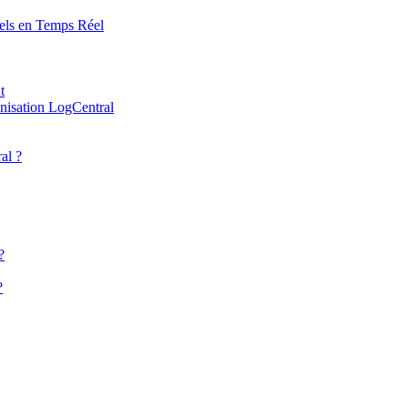
els en Temps Réel
t
nisation LogCentral
al ?
?
?