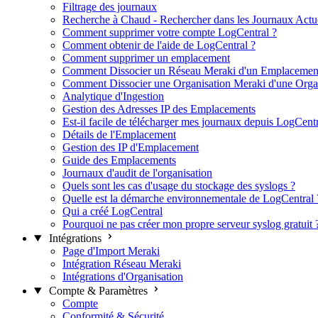
Filtrage des journaux
Recherche à Chaud - Rechercher dans les Journaux Actu
Comment supprimer votre compte LogCentral ?
Comment obtenir de l'aide de LogCentral ?
Comment supprimer un emplacement
Comment Dissocier un Réseau Meraki d'un Emplacemen
Comment Dissocier une Organisation Meraki d'une Orga
Analytique d'Ingestion
Gestion des Adresses IP des Emplacements
Est-il facile de télécharger mes journaux depuis LogCentr
Détails de l'Emplacement
Gestion des IP d'Emplacement
Guide des Emplacements
Journaux d'audit de l'organisation
Quels sont les cas d'usage du stockage des syslogs ?
Quelle est la démarche environnementale de LogCentral 
Qui a créé LogCentral
Pourquoi ne pas créer mon propre serveur syslog gratuit 
Intégrations
Page d'Import Meraki
Intégration Réseau Meraki
Intégrations d'Organisation
Compte & Paramètres
Compte
Conformité & Sécurité