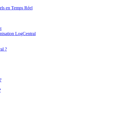
els en Temps Réel
t
nisation LogCentral
al ?
?
?