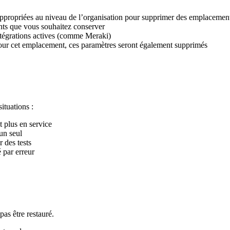
appropriées au niveau de l’organisation pour supprimer des emplacemen
nts que vous souhaitez conserver
ntégrations actives (comme Meraki)
pour cet emplacement, ces paramètres seront également supprimés
ituations :
 plus en service
un seul
 des tests
 par erreur
as être restauré.