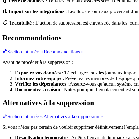
🔴
Perte de données
: Tous les journaux associés seront définitiveme
🔴
Impact sur les intégrations
: Les flux de journaux provenant d’int
📋
Traçabilité
: L’action de suppression est enregistrée dans les journ
Recommandations
Section intitulée « Recommandations »
Avant de procéder à la suppression :
Exportez vos données
: Téléchargez tous les journaux impor
Informez votre équipe
: Prévenez les membres de l’équipe qui
Vérifiez les dépendances
: Assurez-vous qu’aucun système cri
Documentez la raison
: Notez pourquoi l’emplacement est sup
Alternatives à la suppression
Section intitulée « Alternatives à la suppression »
Si vous n’êtes pas certain de vouloir supprimer définitivement l’empla
Désactivation temporaire
: Arrêtez l’envoi de journaux sans 