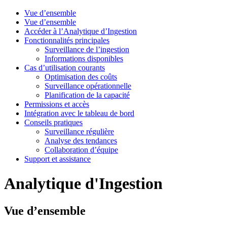
Vue d’ensemble
Vue d’ensemble
Accéder à l’Analytique d’Ingestion
Fonctionnalités principales
Surveillance de l’ingestion
Informations disponibles
Cas d’utilisation courants
Optimisation des coûts
Surveillance opérationnelle
Planification de la capacité
Permissions et accès
Intégration avec le tableau de bord
Conseils pratiques
Surveillance régulière
Analyse des tendances
Collaboration d’équipe
Support et assistance
Analytique d'Ingestion
Vue d’ensemble